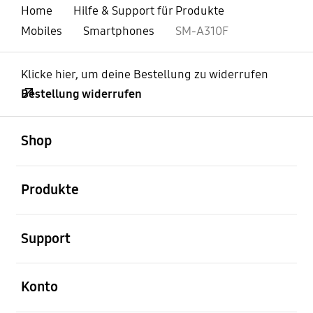
Home
Hilfe & Support für Produkte
Mobiles
Smartphones
SM-A310F
Klicke hier, um deine Bestellung zu widerrufen
Bestellung widerrufen
öffnen
Footer Navigation
Shop
öffnen
Produkte
öffnen
Support
öffnen
Konto
öffnen