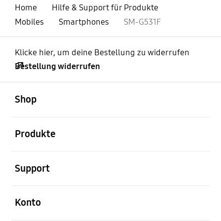
Home
Hilfe & Support für Produkte
Mobiles
Smartphones
SM-G531F
Klicke hier, um deine Bestellung zu widerrufen
Bestellung widerrufen
öffnen
Footer Navigation
Shop
öffnen
Produkte
öffnen
Support
öffnen
Konto
öffnen