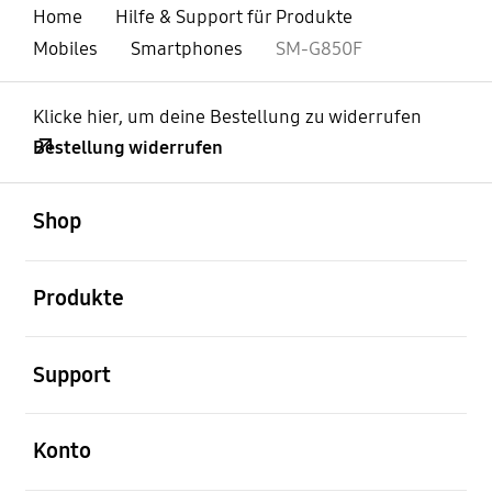
Home
Hilfe & Support für Produkte
Mobiles
Smartphones
SM-G850F
Klicke hier, um deine Bestellung zu widerrufen
Bestellung widerrufen
öffnen
Footer Navigation
Shop
öffnen
Produkte
öffnen
Support
öffnen
Konto
öffnen