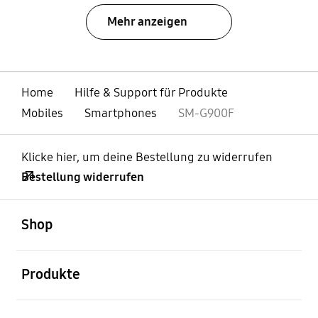
Mehr anzeigen
Home
Hilfe & Support für Produkte
Mobiles
Smartphones
SM-G900F
Klicke hier, um deine Bestellung zu widerrufen
Bestellung widerrufen
öffnen
Footer Navigation
Shop
öffnen
Produkte
öffnen