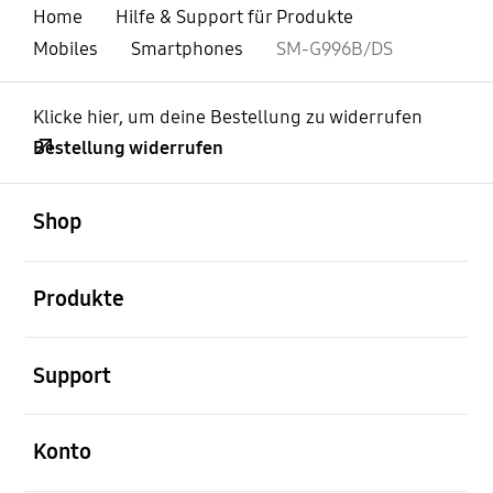
Home
Hilfe & Support für Produkte
Mobiles
Smartphones
SM-G996B/DS
Klicke hier, um deine Bestellung zu widerrufen
Bestellung widerrufen
öffnen
Footer Navigation
Shop
öffnen
Produkte
öffnen
Support
öffnen
Konto
öffnen