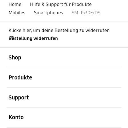
Home
Hilfe & Support für Produkte
Mobiles
Smartphones
SM-J530F/DS
Klicke hier, um deine Bestellung zu widerrufen
Bestellung widerrufen
öffnen
Footer Navigation
Shop
öffnen
Produkte
öffnen
Support
öffnen
Konto
öffnen