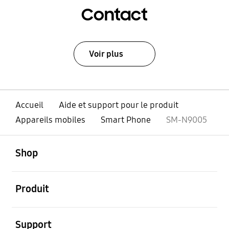
Contact
Voir plus
Accueil
Aide et support pour le produit
Appareils mobiles
Smart Phone
SM-N9005
ouvert
Footer Navigation
Shop
ouvert
Produit
ouvert
Support