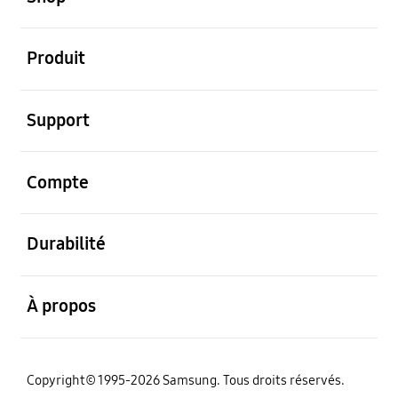
ouvert
Produit
ouvert
Support
ouvert
Compte
ouvert
Durabilité
ouvert
À propos
Copyright© 1995-2026 Samsung. Tous droits réservés.