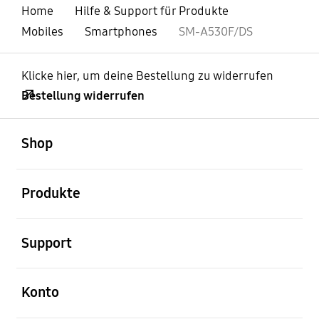
Home
Hilfe & Support für Produkte
Mobiles
Smartphones
SM-A530F/DS
Klicke hier, um deine Bestellung zu widerrufen
Bestellung widerrufen
öffnen
Footer Navigation
Shop
öffnen
Produkte
öffnen
Support
öffnen
Konto
öffnen