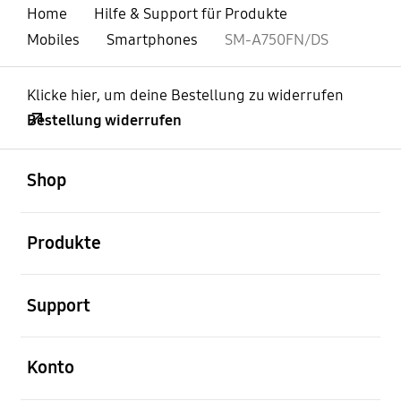
Home
Hilfe & Support für Produkte
Mobiles
Smartphones
SM-A750FN/DS
Klicke hier, um deine Bestellung zu widerrufen
Bestellung widerrufen
öffnen
Footer Navigation
Shop
öffnen
Produkte
öffnen
Support
öffnen
Konto
öffnen