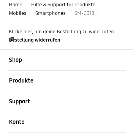
Home
Hilfe & Support für Produkte
Mobiles
Smartphones
SM-G318H
Klicke hier, um deine Bestellung zu widerrufen
Bestellung widerrufen
öffnen
Footer Navigation
Shop
öffnen
Produkte
öffnen
Support
öffnen
Konto
öffnen