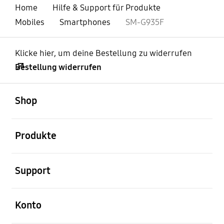
Home
Hilfe & Support für Produkte
Mobiles
Smartphones
SM-G935F
Klicke hier, um deine Bestellung zu widerrufen
Bestellung widerrufen
öffnen
Footer Navigation
Shop
öffnen
Produkte
öffnen
Support
öffnen
Konto
öffnen