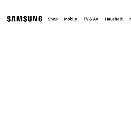
Skip
Skip
to
to
content
accessibility
help
Shop
Mobile
TV & AV
Haushalt