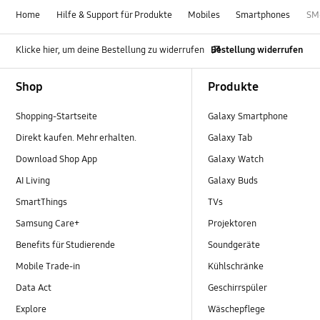
Home
Hilfe & Support für Produkte
Mobiles
Smartphones
SM
Klicke hier, um deine Bestellung zu widerrufen
Bestellung widerrufen
Footer Navigation
Shop
Produkte
Shopping-Startseite
Galaxy Smartphone
Direkt kaufen. Mehr erhalten.
Galaxy Tab
Download Shop App
Galaxy Watch
AI Living
Galaxy Buds
SmartThings
TVs
Samsung Care+
Projektoren
Benefits für Studierende
Soundgeräte
Mobile Trade-in
Kühlschränke
Data Act
Geschirrspüler
Explore
Wäschepflege