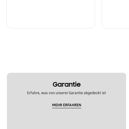
Multimedia
Nachricht
Netzwerk und WLAN
SNS
Samsung Apps
Software-Upgrade
Sperre
Garantie
Stromversorgung
Erfahre, was von unserer Garantie abgedeckt ist
MEHR ERFAHREN