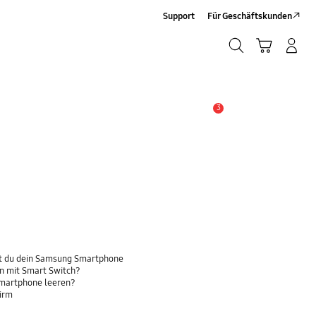
Support
Für Geschäftskunden
Suchen
Warenkorb
Anmelden/Sign-Up
Suchen
3
Wichtiger Hinweis
t du dein Samsung Smartphone
n mit Smart Switch?
Smartphone leeren?
hirm