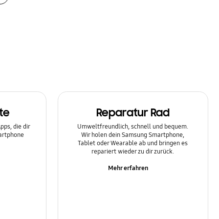
te
Reparatur Rad
ps, die dir
Umweltfreundlich, schnell und bequem.
martphone
Wir holen dein Samsung Smartphone,
Tablet oder Wearable ab und bringen es
repariert wieder zu dir zurück.
Mehr erfahren