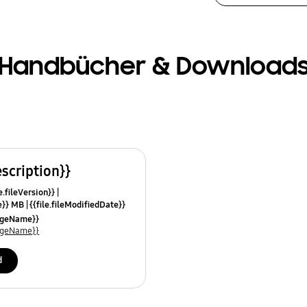
Handbücher & Download
escription}}
e.fileVersion}}
ze}} MB
{{file.fileModifiedDate}}
mes}}
uageName}}
uageName}}
d