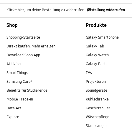
Klicke hier, um deine Bestellung zu widerrufen
Bestellung widerrufen
Footer Navigation
Shop
Produkte
Shopping-Startseite
Galaxy Smartphone
Direkt kaufen. Mehr erhalten.
Galaxy Tab
Download Shop App
Galaxy Watch
AI Living
Galaxy Buds
SmartThings
TVs
Samsung Care+
Projektoren
Benefits für Studierende
Soundgeräte
Mobile Trade-in
Kühlschränke
Data Act
Geschirrspüler
Explore
Wäschepflege
Staubsauger