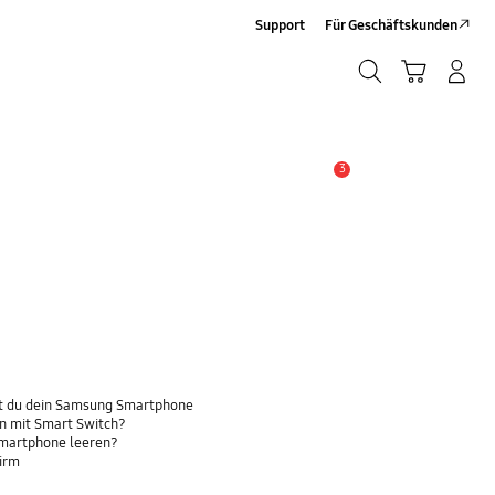
Support
Für Geschäftskunden
Suchen
Warenkorb
Anmelden/Sign-Up
Suchen
3
Wichtiger Hinweis
t du dein Samsung Smartphone
n mit Smart Switch?
Smartphone leeren?
hirm