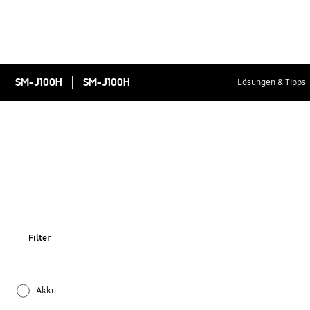
SM-J100H
SM-J100H
Lösungen & Tipps
Filter
Akku