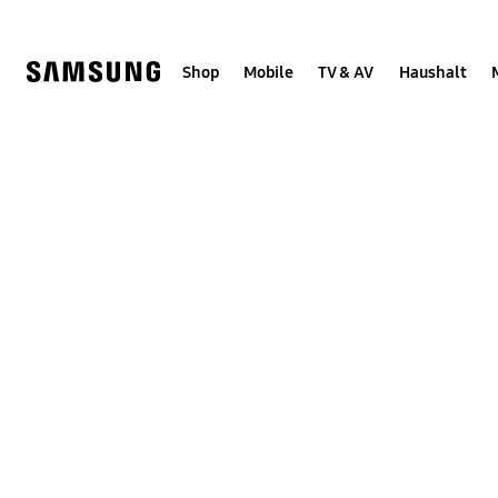
Skip
Skip
to
to
content
accessibility
help
Shop
Mobile
TV & AV
Haushalt