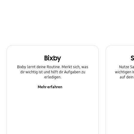
Multimedia
Nachricht
Netzwerk und WLAN
SNS
Bixby
Samsung Apps
Bixby lernt deine Routine. Merkt sich, was
Nutze Sa
Software-Upgrade
dir wichtig ist und hilft dir Aufgaben zu
wichtigen 
erledigen.
auf dei
Sperre
Mehr erfahren
Stromversorgung