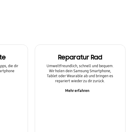
te
Reparatur Rad
ps, die dir
Umweltfreundlich, schnell und bequem.
martphone
Wir holen dein Samsung Smartphone,
Tablet oder Wearable ab und bringen es
repariert wieder zu dir zurück.
Mehr erfahren