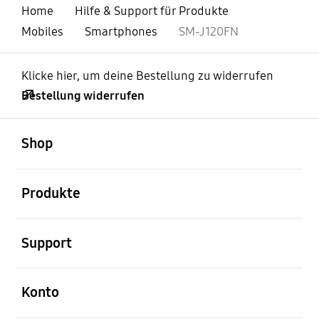
Home
Hilfe & Support für Produkte
Mobiles
Smartphones
SM-J120FN
Klicke hier, um deine Bestellung zu widerrufen
Bestellung widerrufen
öffnen
Footer Navigation
Shop
öffnen
Produkte
öffnen
Support
öffnen
Konto
öffnen