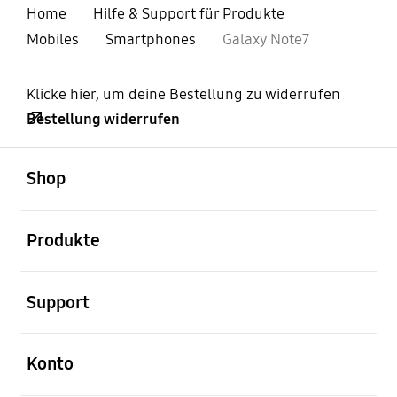
Home
Hilfe & Support für Produkte
Mobiles
Smartphones
Galaxy Note7
Klicke hier, um deine Bestellung zu widerrufen
Bestellung widerrufen
öffnen
Footer Navigation
Shop
öffnen
Produkte
öffnen
Support
öffnen
Konto
öffnen