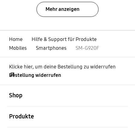
Mehr anzeigen
Home
Hilfe & Support für Produkte
Mobiles
Smartphones
SM-G920F
Klicke hier, um deine Bestellung zu widerrufen
Bestellung widerrufen
öffnen
Footer Navigation
Shop
öffnen
Produkte
öffnen