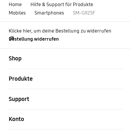
Home
Hilfe & Support für Produkte
Mobiles
Smartphones
SM-G925F
Klicke hier, um deine Bestellung zu widerrufen
Bestellung widerrufen
öffnen
Footer Navigation
Shop
öffnen
Produkte
öffnen
Support
öffnen
Konto
öffnen