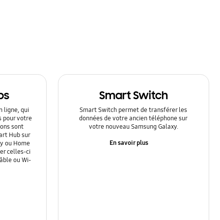
ps
Smart Switch
 ligne, qui
Smart Switch permet de transférer les
s pour votre
données de votre ancien téléphone sur
ions sont
votre nouveau Samsung Galaxy.
art Hub sur
En savoir plus
Ray ou Home
r celles-ci
câble ou Wi-