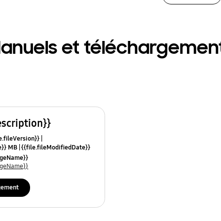
anuels et téléchargemen
escription}}
e.fileVersion}}
ze}} MB
{{file.fileModifiedDate}}
mes}}
uageName}}
uageName}}
gement