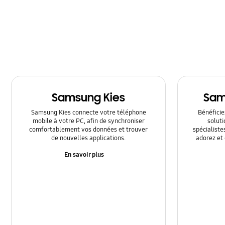
Multimedia
Réglages
Réseau et WIFI
SNS
Samsung Kies
Sam
Samsung Apps
Samsung Kies connecte votre téléphone
Bénéficiez
Sauvegarde et Réinitialisation (restauration)
mobile à votre PC, afin de synchroniser
solut
comfortablement vos données et trouver
spécialiste
de nouvelles applications.
adorez et 
Utilisation
En savoir plus
Vérouillage