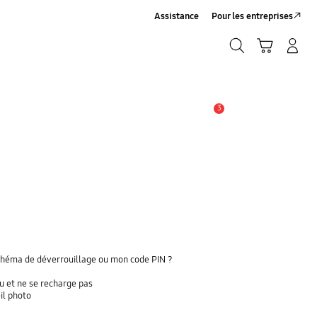
Assistance
Pour les entreprises
Rechercher
Panier
Connexion/Inscription
Rechercher
3
Alerte
chéma de déverrouillage ou mon code PIN ?
u et ne se recharge pas
il photo