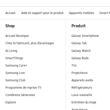
Accueil
Aide et support pour le produit
Appareils mobiles
Smart 
Footer Navigation
Shop
Produit
Accueil Boutique
Galaxy Smartphone
Chez le fabricant, plus d’avantages
Galaxy Tab
AI Living
Galaxy Watch
SmartThings
Galaxy Buds
Samsung Care+
TVs
Samsung Live
Projecteurs
Samsung Club
Appareils audio
Programme de reprise TV
Réfrigérateurs
Conditions Génerales
Lave-vaisselle
Explore
Entretien du linge
Aspirateurs