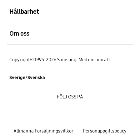
Öppna
Hållbarhet
Öppna
Om oss
Copyright© 1995-2026 Samsung. Med ensamrätt.
Sverige/Svenska
FÖLJ OSS PÅ
Allmänna Försäljningsvillkor
Personuppgiftspolicy