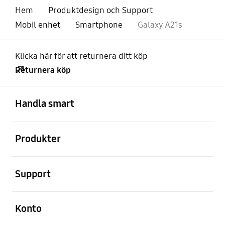
Hem
Produktdesign och Support
Mobil enhet
Smartphone
Galaxy A21s
Klicka här för att returnera ditt köp
Returnera köp
Öppna
Footer Navigation
Handla smart
Öppna
Produkter
Öppna
Support
Öppna
Konto