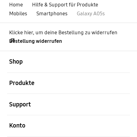
Home
Hilfe & Support für Produkte
Mobiles
Smartphones
Galaxy A05s
Klicke hier, um deine Bestellung zu widerrufen
Bestellung widerrufen
öffnen
Footer Navigation
Shop
öffnen
Produkte
öffnen
Support
öffnen
Konto
öffnen