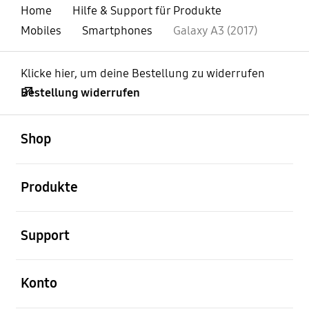
Home
Hilfe & Support für Produkte
Mobiles
Smartphones
Galaxy A3 (2017)
Klicke hier, um deine Bestellung zu widerrufen
Bestellung widerrufen
öffnen
Footer Navigation
Shop
öffnen
Produkte
öffnen
Support
öffnen
Konto
öffnen