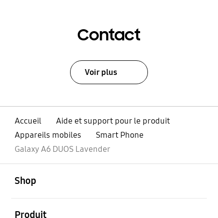
Contact
Voir plus
Accueil
Aide et support pour le produit
Appareils mobiles
Smart Phone
Galaxy A6 DUOS Lavender
ouvert
Footer Navigation
Shop
ouvert
Produit