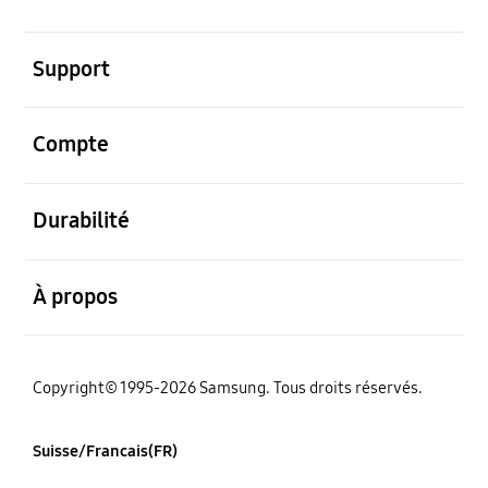
ouvert
Support
ouvert
Compte
ouvert
Durabilité
ouvert
À propos
Copyright© 1995-2026 Samsung. Tous droits réservés.
Suisse/Francais(FR)