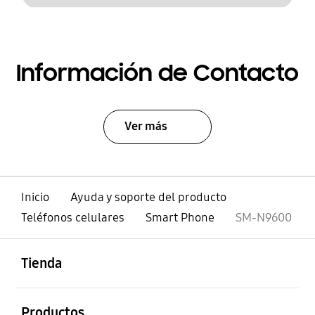
Información de Contacto
Ver más
Inicio
Ayuda y soporte del producto
Teléfonos celulares
Smart Phone
SM-N9600
abierto
Footer Navigation
Tienda
abierto
Productos