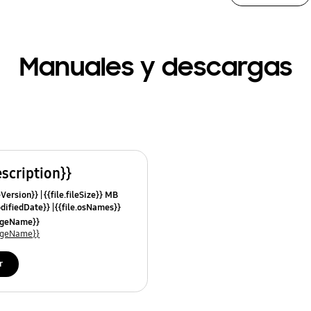
Manuales y descargas
escription}}
leVersion}}
{{file.fileSize}} MB
odifiedDate}}
{{file.osNames}}
uageName}}
uageName}}
r