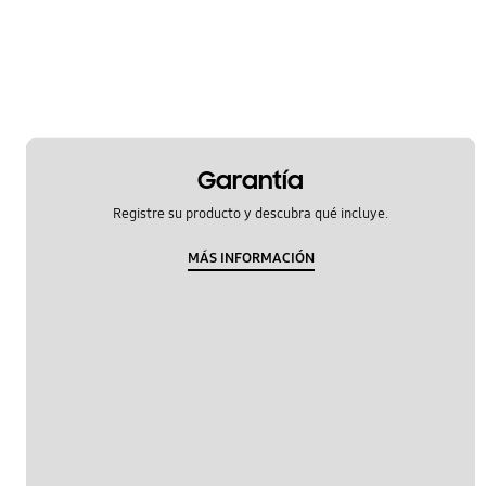
Hardware
Kies/Smart Switch PC
Llamada y contactos
Mensaje
Garantía
Multimedia
Registre su producto y descubra qué incluye.
Red y WiFi
MÁS INFORMACIÓN
Redes Sociales
Samsung Apps