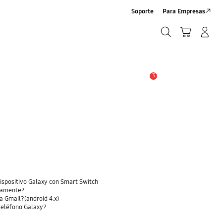
Soporte
Para Empresas
Búsqueda
Carrito
Iniciar sesión/Sign-Up
Búsqueda
3
Alerta
dispositivo Galaxy con Smart Switch
ctamente?
a Gmail?(android 4.x)
 teléfono Galaxy?