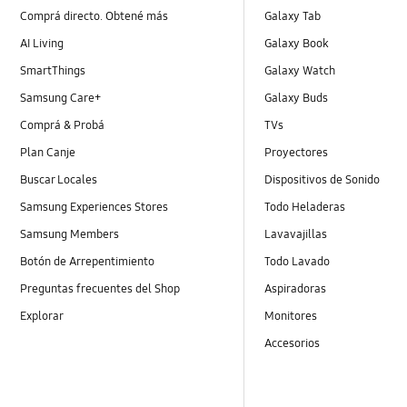
Comprá directo. Obtené más
Galaxy Tab
AI Living
Galaxy Book
SmartThings
Galaxy Watch
Samsung Care+
Galaxy Buds
Comprá & Probá
TVs
Plan Canje
Proyectores
Buscar Locales
Dispositivos de Sonido
Samsung Experiences Stores
Todo Heladeras
Samsung Members
Lavavajillas
Botón de Arrepentimiento
Todo Lavado
Preguntas frecuentes del Shop
Aspiradoras
Explorar
Monitores
Accesorios