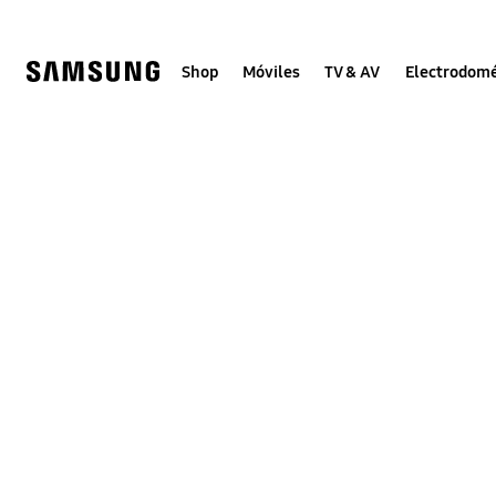
Skip
to
content
Shop
Móviles
TV & AV
Electrodomé