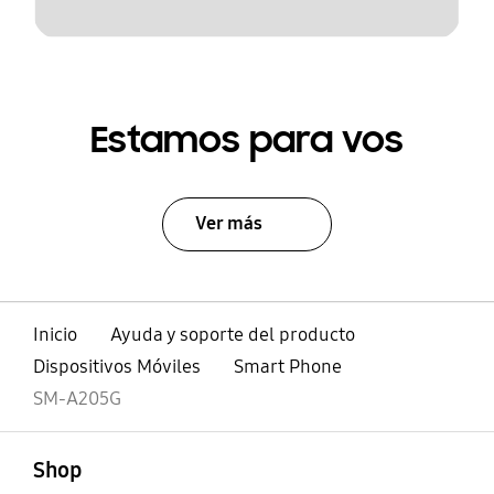
Estamos para vos
Ver más
Inicio
Ayuda y soporte del producto
Dispositivos Móviles
Smart Phone
SM-A205G
abierto
Footer Navigation
Shop