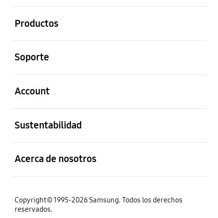
abierto
Productos
abierto
Soporte
abierto
Account
abierto
Sustentabilidad
abierto
Acerca de nosotros
Copyright© 1995-2026 Samsung. Todos los derechos
reservados.