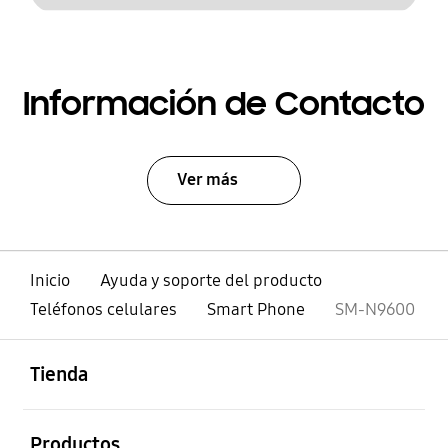
Información de Contacto
Ver más
Inicio
Ayuda y soporte del producto
Teléfonos celulares
Smart Phone
SM-N9600
abierto
Footer Navigation
Tienda
abierto
Productos