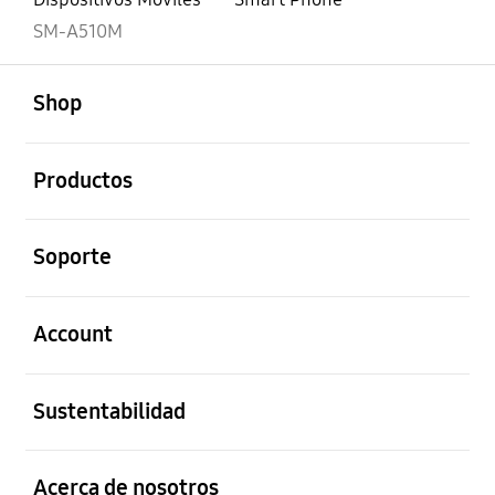
SM-A510M
abierto
Footer Navigation
Shop
abierto
Productos
abierto
Soporte
abierto
Account
abierto
Sustentabilidad
abierto
Acerca de nosotros