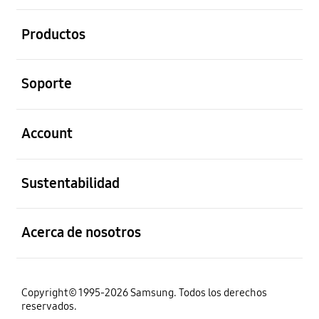
abierto
Productos
abierto
Soporte
abierto
Account
abierto
Sustentabilidad
abierto
Acerca de nosotros
Copyright© 1995-2026 Samsung. Todos los derechos
reservados.