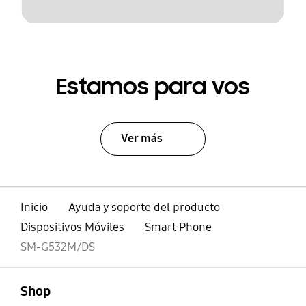
Estamos para vos
Ver más
Inicio
Ayuda y soporte del producto
Dispositivos Móviles
Smart Phone
SM-G532M/DS
abierto
Footer Navigation
Shop