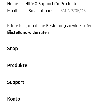
Home
Hilfe & Support für Produkte
Mobiles
Smartphones
SM-N970F/DS
Klicke hier, um deine Bestellung zu widerrufen
Bestellung widerrufen
öffnen
Footer Navigation
Shop
öffnen
Produkte
öffnen
Support
öffnen
Konto
öffnen