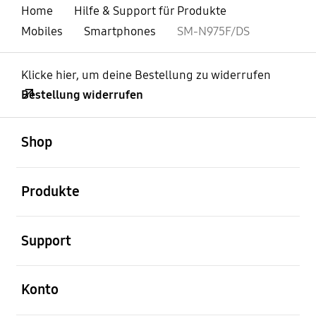
Home
Hilfe & Support für Produkte
Mobiles
Smartphones
SM-N975F/DS
Klicke hier, um deine Bestellung zu widerrufen
Bestellung widerrufen
öffnen
Footer Navigation
Shop
öffnen
Produkte
öffnen
Support
öffnen
Konto
öffnen