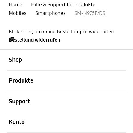
Home
Hilfe & Support für Produkte
Mobiles
Smartphones
SM-N975F/DS
Klicke hier, um deine Bestellung zu widerrufen
Bestellung widerrufen
öffnen
Footer Navigation
Shop
öffnen
Produkte
öffnen
Support
öffnen
Konto
öffnen