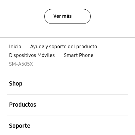
Ver más
Inicio
Ayuda y soporte del producto
Dispositivos Móviles
Smart Phone
SM-A505X
abierto
Footer Navigation
Shop
abierto
Productos
abierto
Soporte