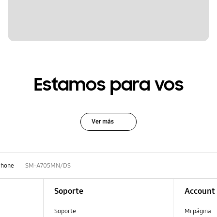
Estamos para vos
Ver más
Phone
SM-A705MN/DS
Soporte
Account
Soporte
Mi página