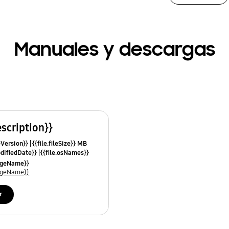
Manuales y descargas
escription}}
leVersion}}
{{file.fileSize}} MB
odifiedDate}}
{{file.osNames}}
uageName}}
uageName}}
r