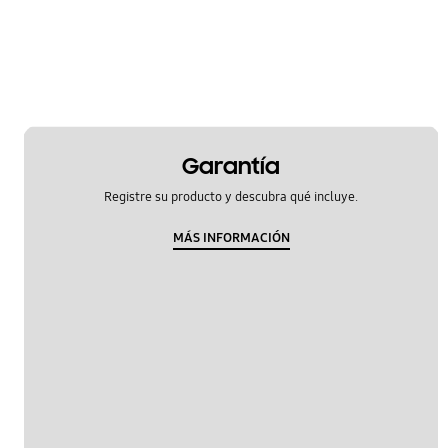
Hardware
Kies/Smart Switch PC
Llamada y contactos
Mensaje
Garantía
Multimedia
Registre su producto y descubra qué incluye.
Red y WiFi
MÁS INFORMACIÓN
Redes Sociales
Samsung Apps