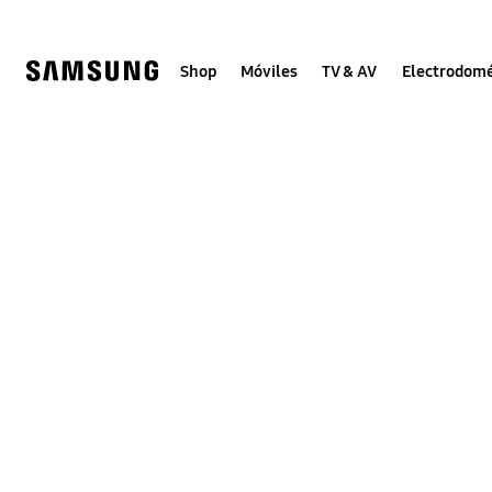
Skip
to
content
Shop
Móviles
TV & AV
Electrodomé