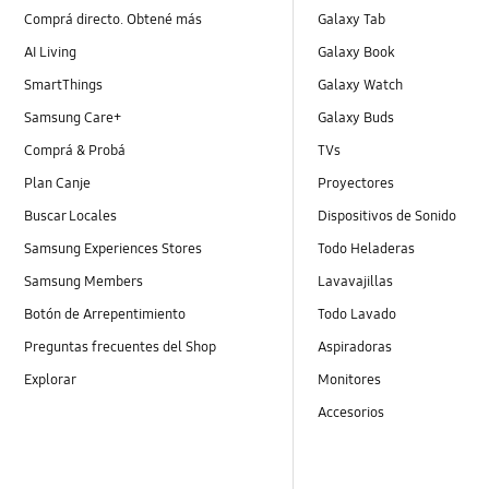
Comprá directo. Obtené más
Galaxy Tab
AI Living
Galaxy Book
SmartThings
Galaxy Watch
Samsung Care+
Galaxy Buds
Comprá & Probá
TVs
Plan Canje
Proyectores
Buscar Locales
Dispositivos de Sonido
Samsung Experiences Stores
Todo Heladeras
Samsung Members
Lavavajillas
Botón de Arrepentimiento
Todo Lavado
Preguntas frecuentes del Shop
Aspiradoras
Explorar
Monitores
Accesorios