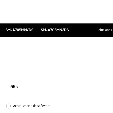
SM-A705MN/DS
SM-A705MN/DS
Soluciones 
Filtro
Actualización de software