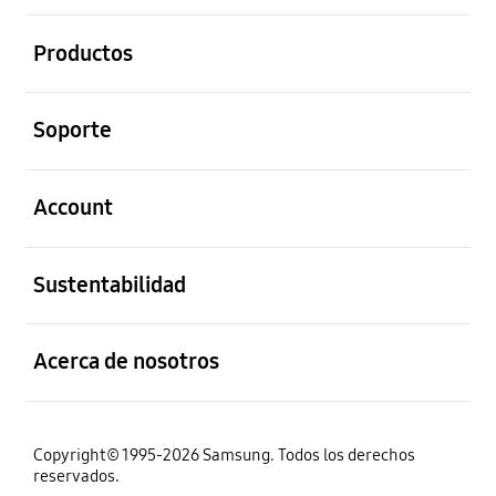
abierto
Productos
abierto
Soporte
abierto
Account
abierto
Sustentabilidad
abierto
Acerca de nosotros
Copyright© 1995-2026 Samsung. Todos los derechos
reservados.