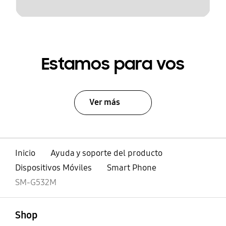
Estamos para vos
Ver más
Inicio
Ayuda y soporte del producto
Dispositivos Móviles
Smart Phone
SM-G532M
abierto
Footer Navigation
Shop