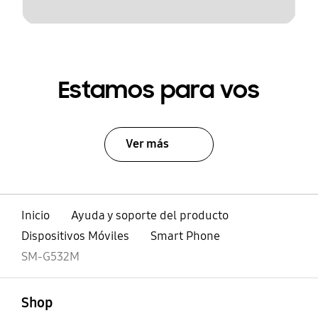
Estamos para vos
Ver más
Inicio
Ayuda y soporte del producto
Dispositivos Móviles
Smart Phone
SM-G532M
abierto
Footer Navigation
Shop