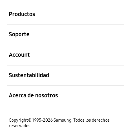
abierto
Productos
abierto
Soporte
abierto
Account
abierto
Sustentabilidad
abierto
Acerca de nosotros
Copyright© 1995-2026 Samsung. Todos los derechos
reservados.