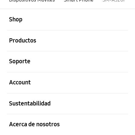
abierto
Footer Navigation
Shop
abierto
Productos
abierto
Soporte
abierto
Account
abierto
Sustentabilidad
abierto
Acerca de nosotros