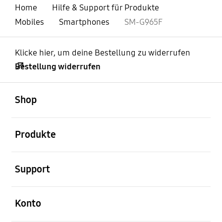
Home
Hilfe & Support für Produkte
Mobiles
Smartphones
SM-G965F
Klicke hier, um deine Bestellung zu widerrufen
Bestellung widerrufen
öffnen
Footer Navigation
Shop
öffnen
Produkte
öffnen
Support
öffnen
Konto
öffnen