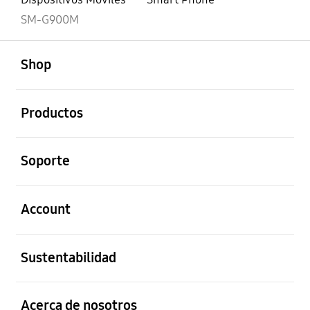
SM-G900M
abierto
Footer Navigation
Shop
abierto
Productos
abierto
Soporte
abierto
Account
abierto
Sustentabilidad
abierto
Acerca de nosotros