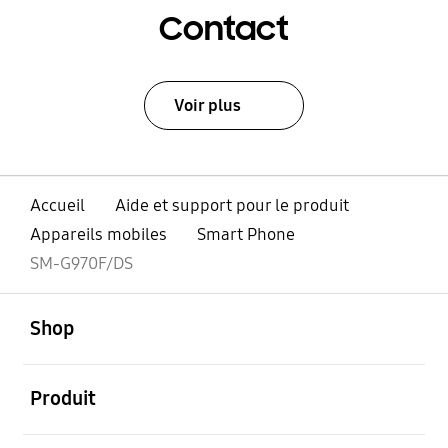
Contact
Voir plus
Accueil
Aide et support pour le produit
Appareils mobiles
Smart Phone
SM-G970F/DS
ouvert
Footer Navigation
Shop
ouvert
Produit
ouvert