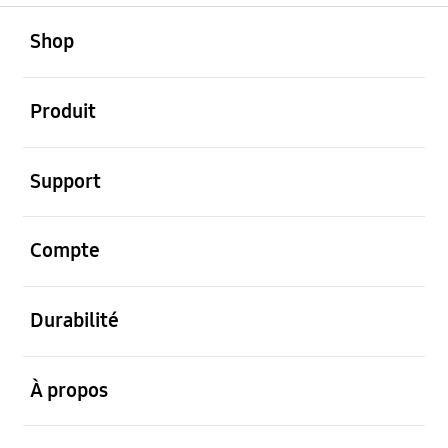
ouvert
Footer Navigation
Shop
ouvert
Produit
ouvert
Support
ouvert
Compte
ouvert
Durabilité
ouvert
À propos