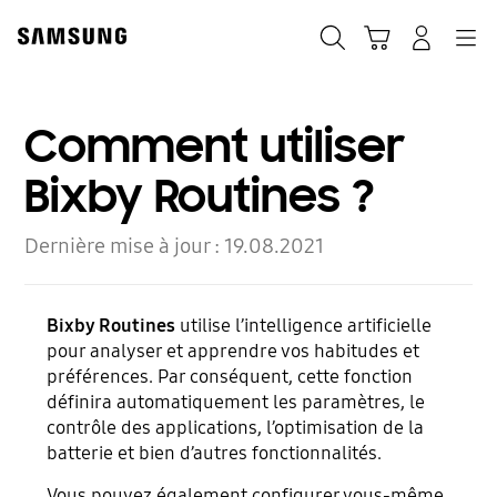
Skip
to
Rechercher
Panier
Connexion
Navigation
content
Comment utiliser
Bixby Routines ?
Dernière mise à jour :
19.08.2021
Bixby Routines
utilise l’intelligence artificielle
pour analyser et apprendre vos habitudes et
préférences. Par conséquent, cette fonction
définira automatiquement les paramètres, le
contrôle des applications, l’optimisation de la
batterie et bien d’autres fonctionnalités.
Vous pouvez également configurer vous-même,