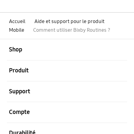
Accueil
Aide et support pour le produit
Mobile
Comment utiliser Bixby Routines ?
ouvert
Footer Navigation
Shop
ouvert
Produit
ouvert
Support
ouvert
Compte
ouvert
Durabilité