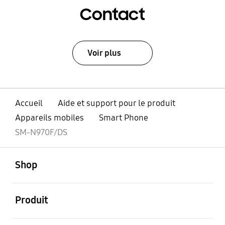
Contact
Voir plus
Accueil
Aide et support pour le produit
Appareils mobiles
Smart Phone
SM-N970F/DS
ouvert
Footer Navigation
Shop
ouvert
Produit
ouvert