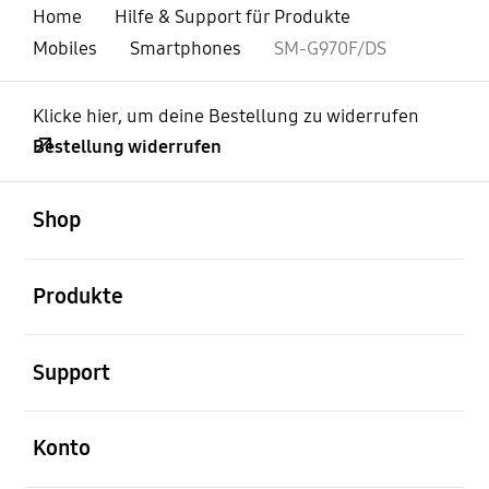
Home
Hilfe & Support für Produkte
Mobiles
Smartphones
SM-G970F/DS
Klicke hier, um deine Bestellung zu widerrufen
Bestellung widerrufen
öffnen
Footer Navigation
Shop
öffnen
Produkte
öffnen
Support
öffnen
Konto
öffnen