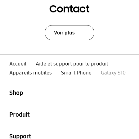
Contact
Voir plus
Accueil
Aide et support pour le produit
Appareils mobiles
Smart Phone
Galaxy S10
ouvert
Footer Navigation
Shop
ouvert
Produit
ouvert
Support