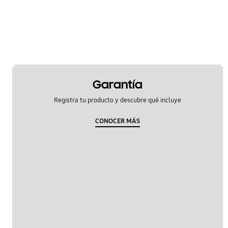
Encendido
Hardware
Kies/Smart Switch PC
Llamada & contactos
Garantía
Mensaje
Registra tu producto y descubre qué incluye
Multimedia
CONOCER MÁS
Rades Sociales
Red & WiFi