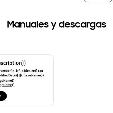
Manuales y descargas
escription}}
leVersion}}
{{file.fileSize}} MB
odifiedDate}}
{{file.osNames}}
uageName}}
uageName}}
r