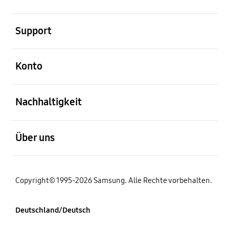
öffnen
Support
öffnen
Konto
öffnen
Nachhaltigkeit
öffnen
Über uns
Copyright© 1995-2026 Samsung. Alle Rechte vorbehalten.
Deutschland/Deutsch