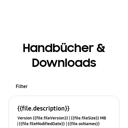
Handbücher &
Downloads
Filter
{{file.description}}
Version {{file.fileVersion}}
{{file.fileSize}} MB
{{file.fileModifiedDate}}
{{file.osNames}}