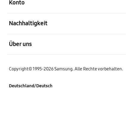
Konto
öffnen
Nachhaltigkeit
öffnen
Über uns
Copyright© 1995-2026 Samsung. Alle Rechte vorbehalten.
Deutschland/Deutsch