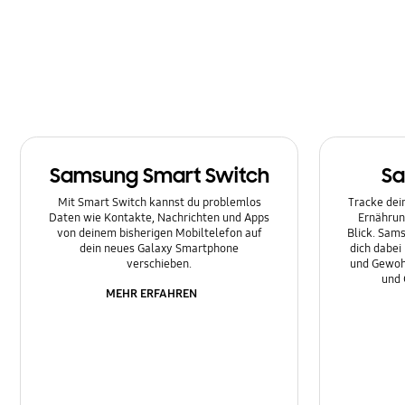
Multimedia
Nachrichten
Netzwerk & WLAN
Sonstige
Samsung Smart Switch
Sa
Sperre
Mit Smart Switch kannst du problemlos
Tracke dein
Ton
Daten wie Kontakte, Nachrichten und Apps
Ernährun
von deinem bisherigen Mobiltelefon auf
Blick. Sams
dein neues Galaxy Smartphone
dich dabei
verschieben.
und Gewoh
und 
MEHR ERFAHREN