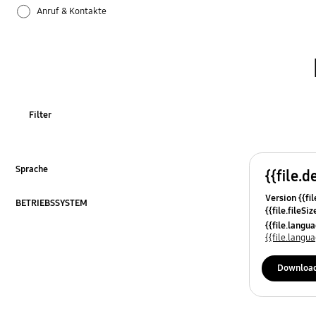
Anruf & Kontakte
Apps
Bluetooth
Datensicherung & Wiederherstellung
Filter
Einstellungen
Firmware-Update
Sprache
{{file.d
ausklappen
Version {{fil
Galaxy Apps
BETRIEBSSYSTEM
{{file.fileSi
ausklappen
{{file.osNa
{{file.lang
Hardware
{{file.lang
Kamera
Downloa
Leistung