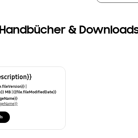
Handbücher & Download
escription}}
e.fileVersion}}
ze}} MB
{{file.fileModifiedDate}}
mes}}
uageName}}
uageName}}
ds