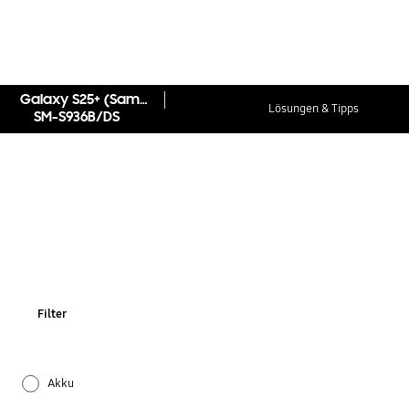
Galaxy S25+ (Samsung.com only)
Lösungen & Tipps
SM-S936B/DS
Filter
Akku