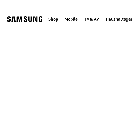
Skip
Skip
to
to
content
accessibility
help
Shop
Mobile
TV & AV
Haushaltsge