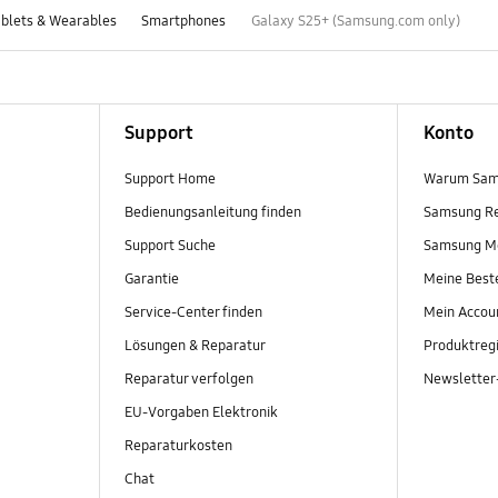
blets & Wearables
Smartphones
Galaxy S25+ (Samsung.com only)
Support
Konto
Support Home
Warum Sam
Bedienungsanleitung finden
Samsung R
Support Suche
Samsung M
Garantie
Meine Best
Service-Center finden
Mein Accou
Lösungen & Reparatur
Produktregi
Reparatur verfolgen
Newslette
EU-Vorgaben Elektronik
Reparaturkosten
Chat