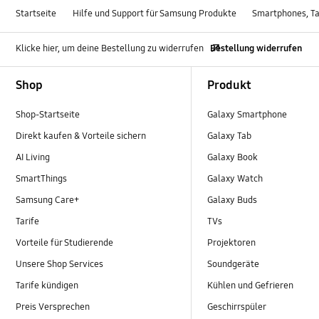
Startseite
Hilfe und Support für Samsung Produkte
Smartphones, Ta
Klicke hier, um deine Bestellung zu widerrufen
Bestellung widerrufen
Footer Navigation
Shop
Produkt
Shop-Startseite
Galaxy Smartphone
Direkt kaufen & Vorteile sichern
Galaxy Tab
AI Living
Galaxy Book
SmartThings
Galaxy Watch
Samsung Care+
Galaxy Buds
Tarife
TVs
Vorteile für Studierende
Projektoren
Unsere Shop Services
Soundgeräte
Tarife kündigen
Kühlen und Gefrieren
Preis Versprechen
Geschirrspüler