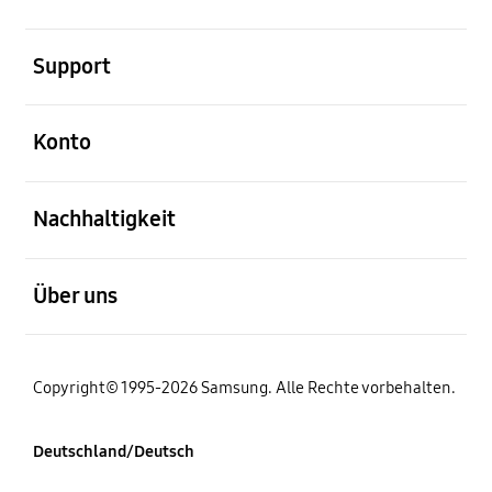
öffnen
Support
öffnen
Konto
öffnen
Nachhaltigkeit
öffnen
Über uns
Copyright© 1995-2026 Samsung. Alle Rechte vorbehalten.
Deutschland/Deutsch